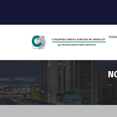
Inici
Ingeniero Wilmar Adolfo Serna M.
Curador Tercero Medellin
NO