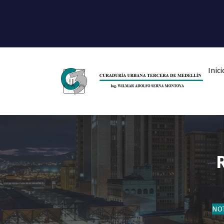
Inici
Ingeniero Wilmar Adolfo Serna M.
Curador Tercero Medellin
NOT