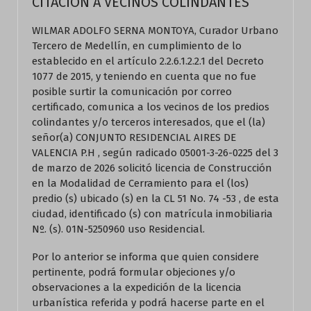
CITACIÓN A VECINOS COLINDANTES
WILMAR ADOLFO SERNA MONTOYA, Curador Urbano
Tercero de Medellín, en cumplimiento de lo
establecido en el artículo 2.2.6.1.2.2.1 del Decreto
1077 de 2015, y teniendo en cuenta que no fue
posible surtir la comunicación por correo
certificado, comunica a los vecinos de los predios
colindantes y/o terceros interesados, que el (la)
señor(a) CONJUNTO RESIDENCIAL AIRES DE
VALENCIA P.H , según radicado 05001-3-26-0225 del 3
de marzo de 2026 solicitó licencia de Construcción
en la Modalidad de Cerramiento para el (los)
predio (s) ubicado (s) en la CL 51 No. 74 -53 , de esta
ciudad, identificado (s) con matrícula inmobiliaria
Nº. (s). 01N-5250960 uso Residencial.
Por lo anterior se informa que quien considere
pertinente, podrá formular objeciones y/o
observaciones a la expedición de la licencia
urbanística referida y podrá hacerse parte en el