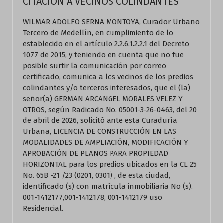
CITACION A VECINOS COLINDANTES
WILMAR ADOLFO SERNA MONTOYA, Curador Urbano
Tercero de Medellín, en cumplimiento de lo
establecido en el artículo 2.2.6.1.2.2.1 del Decreto
1077 de 2015, y teniendo en cuenta que no fue
posible surtir la comunicación por correo
certificado, comunica a los vecinos de los predios
colindantes y/o terceros interesados, que el (la)
señor(a) GERMAN ARCANGEL MORALES VELEZ Y
OTROS, según Radicado No. 05001-3-26-0463, del 20
de abril de 2026, solicitó ante esta Curaduría
Urbana, LICENCIA DE CONSTRUCCIÓN EN LAS
MODALIDADES DE AMPLIACIÓN, MODIFICACIÓN Y
APROBACIÓN DE PLANOS PARA PROPIEDAD
HORIZONTAL para los predios ubicados en la CL 25
No. 65B -21 /23 (0201, 0301) , de esta ciudad,
identificado (s) con matrícula inmobiliaria No (s).
001-1412177,001-1412178, 001-1412179 uso
Residencial.