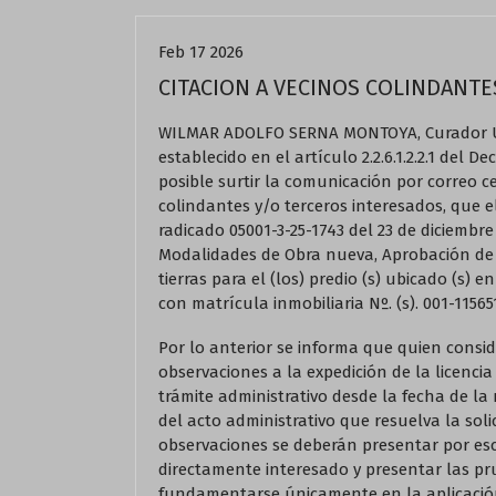
Feb 17 2026
CITACION A VECINOS COLINDANTE
WILMAR ADOLFO SERNA MONTOYA, Curador Ur
establecido en el artículo 2.2.6.1.2.2.1 del 
posible surtir la comunicación por correo ce
colindantes y/o terceros interesados, que
radicado 05001-3-25-1743 del 23 de diciembre 
Modalidades de Obra nueva, Aprobación de 
tierras para el (los) predio (s) ubicado (s) en
con matrícula inmobiliaria Nº. (s). 001-115651
Por lo anterior se informa que quien consid
observaciones a la expedición de la licencia
trámite administrativo desde la fecha de la 
del acto administrativo que resuelva la sol
observaciones se deberán presentar por escr
directamente interesado y presentar las p
fundamentarse únicamente en la aplicación 