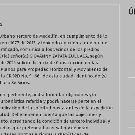
Ú
S
bano Tercero de Medellín, en cumplimiento de lo
Decreto 1077 de 2015, y teniendo en cuenta que no fue
rtificado, comunica a los vecinos de los predios
 el (la) señor(a) GIOVANNY ZAPATA ZULUAGA, según
de 2025 solicitó licencia de Construcción en las
Planos para Propiedad Horizontal y Movimiento de
 la CR 32D No. 9 -66 , de esta ciudad, identificado (s)
 uso Servicios.
ere pertinente, podrá formular objeciones y/o
 urbanística referida y podrá hacerse parte en el
radicación de la solicitud hasta antes de la expedición
icitud. Debe tener en cuenta que las objeciones y
ito, acreditando la condición de tercero individual y
ruebas que pretenda hacer valer y deberán
de las normas jurídicas, urbanísticas, de