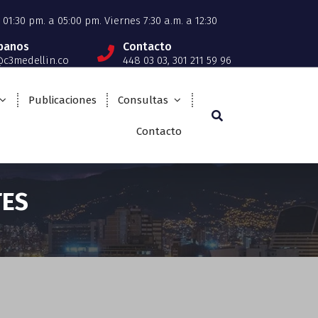
01:30 pm. a 05:00 pm. Viernes 7:30 a.m. a 12:30
íbanos
Contacto
c3medellin.co
448 03 03, 301 211 59 96
Publicaciones
Consultas
Contacto
TES