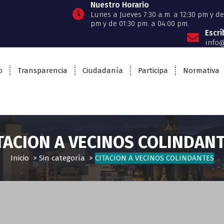
Nuestro Horario
Lunes a Jueves 7:30 a.m. a 12:30 pm y de 
pm y de 01:30 pm. a 04:00 pm.
Escr
info@
o
Transparencia
Ciudadanía
Participa
Normativa
TACION A VECINOS COLINDAN
Inicio
>
Sin categoría
>
CITACION A VECINOS COLINDANTES