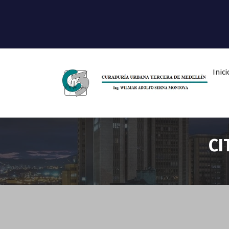
Inici
Ingeniero Wilmar Adolfo Serna M.
Curador Tercero Medellin
CI
Sin categoría