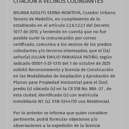
CITACION A VECINOS COLINDANTES
WILMAR ADOLFO SERNA MONTOYA, Curador Urbano
Tercero de Medellín, en cumplimiento de lo
establecido en el artículo 2.2.6.1.2.2.1 del Decreto
1077 de 2015, y teniendo en cuenta que no fue
posible surtir la comunicación por correo
certificado, comunica a los vecinos de los predios
colindantes y/o terceros interesados, que el (la)
señor(a) JULIAN EMILIO PANIAGUA PATIÑO, según
radicado 05001-3-25-1315 del 1 de octubre de 2025
solicitó Reconocimiento y licencia de Construcción
en las Modalidades de Ampliación y Aprobación de
Planos para Propiedad Horizontal para el (los)
predio (s) ubicado (s) en la CR 51B No. 88A -27 , de
esta ciudad, identificado (s) con matrícula
inmobiliaria Nº. (s). 01N-5244725 uso Residencial.
Por lo anterior se informa que quien considere
pertinente, podrá formular objeciones y/o
observaciones a la expedición de la licencia