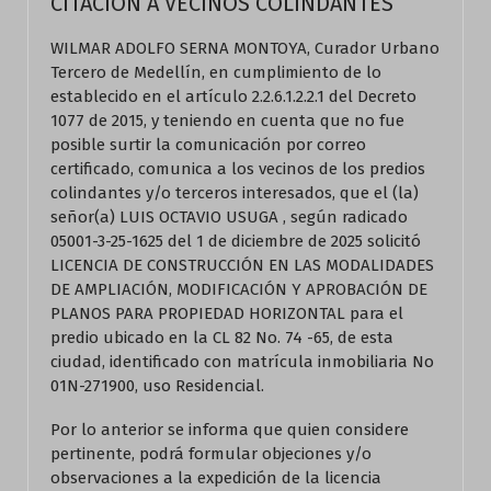
CITACION A VECINOS COLINDANTES
WILMAR ADOLFO SERNA MONTOYA, Curador Urbano
Tercero de Medellín, en cumplimiento de lo
establecido en el artículo 2.2.6.1.2.2.1 del Decreto
1077 de 2015, y teniendo en cuenta que no fue
posible surtir la comunicación por correo
certificado, comunica a los vecinos de los predios
colindantes y/o terceros interesados, que el (la)
señor(a) LUIS OCTAVIO USUGA , según radicado
05001-3-25-1625 del 1 de diciembre de 2025 solicitó
LICENCIA DE CONSTRUCCIÓN EN LAS MODALIDADES
DE AMPLIACIÓN, MODIFICACIÓN Y APROBACIÓN DE
PLANOS PARA PROPIEDAD HORIZONTAL para el
predio ubicado en la CL 82 No. 74 -65, de esta
ciudad, identificado con matrícula inmobiliaria No
01N-271900, uso Residencial.
Por lo anterior se informa que quien considere
pertinente, podrá formular objeciones y/o
observaciones a la expedición de la licencia