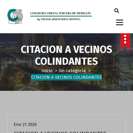
Ingeniero Wilmar Adolfo Serna M. Curador Tercero Medellin
CITACION A VECINOS
COLINDANTES
Inicio
>
Sin categoría
>
CITACION A VECINOS COLINDANTES
Sin categoría
Ene 21 2026