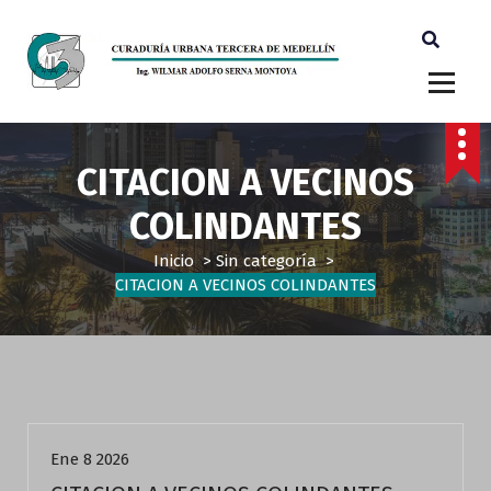
Ingeniero Wilmar Adolfo Serna M. Curador Tercero Medellin
CITACION A VECINOS
COLINDANTES
Inicio
>
Sin categoría
>
CITACION A VECINOS COLINDANTES
Sin categoría
Ene 8 2026