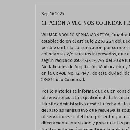
Sep 16 2025
CITACIÓN A VECINOS COLINDANTE
WILMAR ADOLFO SERNA MONTOYA, Curador Ur
establecido en el artículo 2.2.6.1.2.2.1 del 
posible surtir la comunicación por correo ce
colindantes y/o terceros interesados, que
según radicado 05001-3-25-0749 del 20 de jun
Modalidades de Ampliación, Modificación y De
en la CR 43B No. 12 -147 , de esta ciudad, ide
284312 uso Comercial.
Por lo anterior se informa que quien consid
observaciones a la expedición de la licencia
trámite administrativo desde la fecha de la 
del acto administrativo que resuelva la sol
observaciones se deberán presentar por escr
directamente interesado y presentar las p
fundamentarse únicamente en la aplicación 