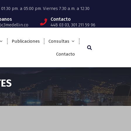
01:30 pm. a 05:00 pm. Viernes 7:30 a.m. a 12:30
íbanos
Contacto
c3medellin.co
448 03 03, 301 211 59 96
Publicaciones
Consultas
Contacto
TES