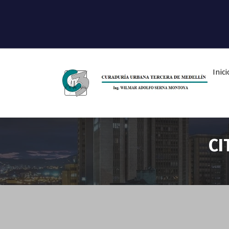
Inici
Ingeniero Wilmar Adolfo Serna M.
Curador Tercero Medellin
CI
Sin categoría