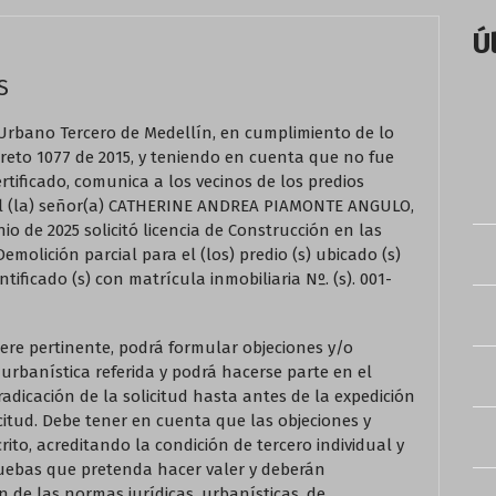
Ú
S
bano Tercero de Medellín, en cumplimiento de lo
Decreto 1077 de 2015, y teniendo en cuenta que no fue
rtificado, comunica a los vecinos de los predios
 el (la) señor(a) CATHERINE ANDREA PIAMONTE ANGULO,
io de 2025 solicitó licencia de Construcción en las
molición parcial para el (los) predio (s) ubicado (s)
ntificado (s) con matrícula inmobiliaria Nº. (s). 001-
ere pertinente, podrá formular objeciones y/o
 urbanística referida y podrá hacerse parte en el
radicación de la solicitud hasta antes de la expedición
icitud. Debe tener en cuenta que las objeciones y
ito, acreditando la condición de tercero individual y
ruebas que pretenda hacer valer y deberán
de las normas jurídicas, urbanísticas, de