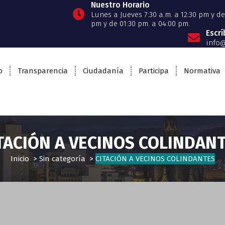
Nuestro Horario
Lunes a Jueves 7:30 a.m. a 12:30 pm y de 
pm y de 01:30 pm. a 04:00 pm.
Escr
info@
o
Transparencia
Ciudadanía
Participa
Normativa
TACIÓN A VECINOS COLINDAN
Inicio
>
Sin categoría
>
CITACIÓN A VECINOS COLINDANTES