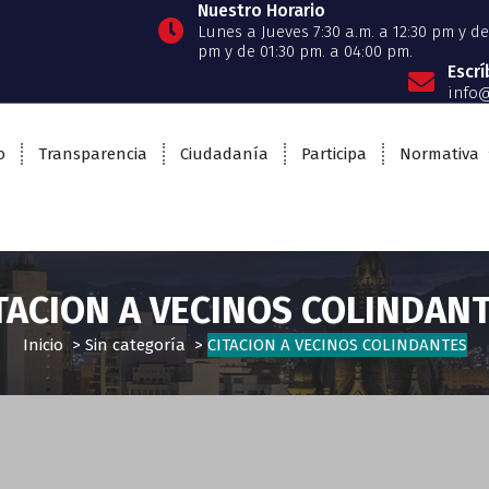
Nuestro Horario
Lunes a Jueves 7:30 a.m. a 12:30 pm y de 
pm y de 01:30 pm. a 04:00 pm.
Escr
info@
o
Transparencia
Ciudadanía
Participa
Normativa
TACION A VECINOS COLINDAN
Inicio
>
Sin categoría
>
CITACION A VECINOS COLINDANTES