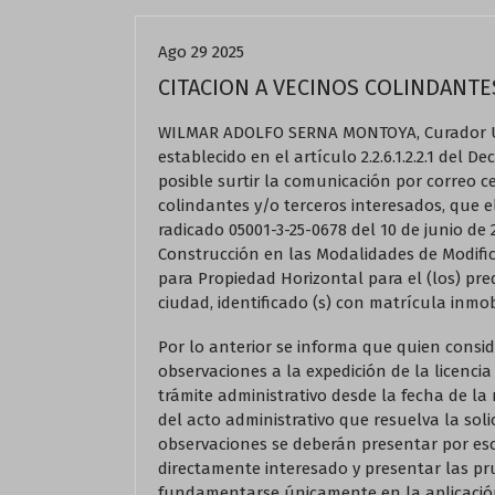
Ago 29 2025
CITACION A VECINOS COLINDANTE
WILMAR ADOLFO SERNA MONTOYA, Curador Ur
establecido en el artículo 2.2.6.1.2.2.1 del 
posible surtir la comunicación por correo ce
colindantes y/o terceros interesados, que 
radicado 05001-3-25-0678 del 10 de junio de 
Construcción en las Modalidades de Modific
para Propiedad Horizontal para el (los) pred
ciudad, identificado (s) con matrícula inmobi
Por lo anterior se informa que quien consid
observaciones a la expedición de la licencia
trámite administrativo desde la fecha de la 
del acto administrativo que resuelva la sol
observaciones se deberán presentar por escr
directamente interesado y presentar las p
fundamentarse únicamente en la aplicación 