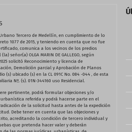
Ú
S
bano Tercero de Medellín, en cumplimiento de lo
Decreto 1077 de 2015, y teniendo en cuenta que no fue
rtificado, comunica a los vecinos de los predios
el (la) señor(a) OLGA MARIN DE GALLEGO, según
2025 solicitó Reconocimiento y licencia de
ación, Demolición parcial y Aprobación de Planos
io (s) ubicado (s) en la CL 091C No. 084 -044 , de esta
liaria Nº. (s). 01N-344160 uso Residencial.
ere pertinente, podrá formular objeciones y/o
 urbanística referida y podrá hacerse parte en el
radicación de la solicitud hasta antes de la expedición
icitud. Debe tener en cuenta que las objeciones y
ito, acreditando la condición de tercero individual y
ruebas que pretenda hacer valer y deberán
de las normas jurídicas, urbanísticas, de