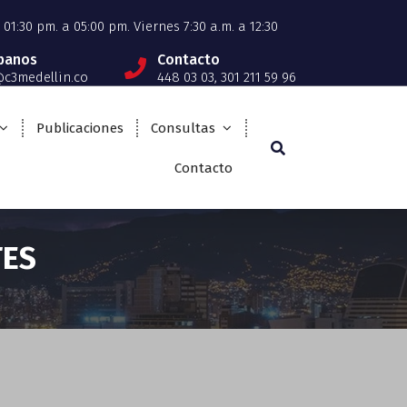
01:30 pm. a 05:00 pm. Viernes 7:30 a.m. a 12:30
íbanos
Contacto
c3medellin.co
448 03 03, 301 211 59 96
Publicaciones
Consultas
Contacto
TES