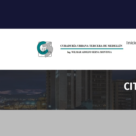
Inici
Ingeniero Wilmar Adolfo Serna M.
Curador Tercero Medellin
CI
Sin categoría