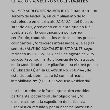
CITACIÓN A VECINOS COLINDANTES
WILMAR ADOLFO SERNA MONTOYA, Curador Urbano
Tercero de Medellín, en cumplimiento de lo
establecido en el artículo 2.2.6.1.2.2.1 del Decreto
1077 de 2015, y teniendo en cuenta que no fue
posible surtir la comunicación por correo
certificado, comunica a los vecinos de los predios
colindantes y/o terceros interesados, que el (la)
señor(a) ALVEIRO GONZALEZ BUSTAMANTE, según
radicado 05001-3-25-0984 del 5 de agosto de 2025
solicitó Reconocimiento y licencia de Construcción
en la Modalidad de Ampliación para el (los) predio
(s) ubicado (s) en la CL 40SUR No. 76A -144 , de
esta ciudad, identificado (s) con matrícula
inmobiliaria Nº. (s). 001-632491 uso Residencial.
Por lo anterior se informa que quien considere
pertinente, podrá formular objeciones y/o
observaciones a la expedición de la licencia
urbanística referida y podrá hacerse parte en el