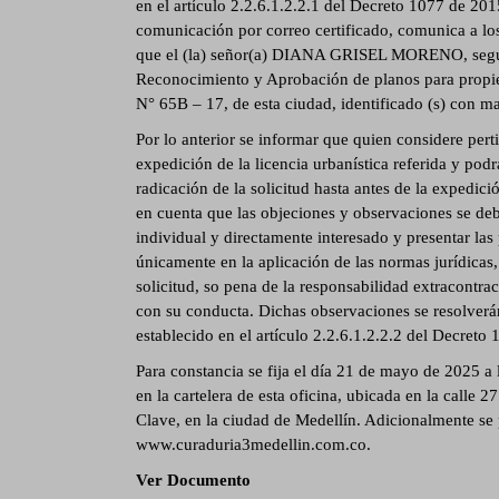
en el artículo 2.2.6.1.2.2.1 del Decreto 1077 de 201
comunicación por correo certificado, comunica a los 
que el (la) señor(a) DIANA GRISEL MORENO, según 
Reconocimiento y Aprobación de planos para propieda
N° 65B – 17, de esta ciudad, identificado (s) con ma
Por lo anterior se informar que quien considere pert
expedición de la licencia urbanística referida y podr
radicación de la solicitud hasta antes de la expedici
en cuenta que las objeciones y observaciones se debe
individual y directamente interesado y presentar la
únicamente en la aplicación de las normas jurídicas, u
solicitud, so pena de la responsabilidad extracontrac
con su conducta. Dichas observaciones se resolverán
establecido en el artículo 2.2.6.1.2.2.2 del Decreto
Para constancia se fija el día 21 de mayo de 2025 a l
en la cartelera de esta oficina, ubicada en la calle 
Clave, en la ciudad de Medellín. Adicionalmente se 
www.curaduria3medellin.com.co.
Ver Documento