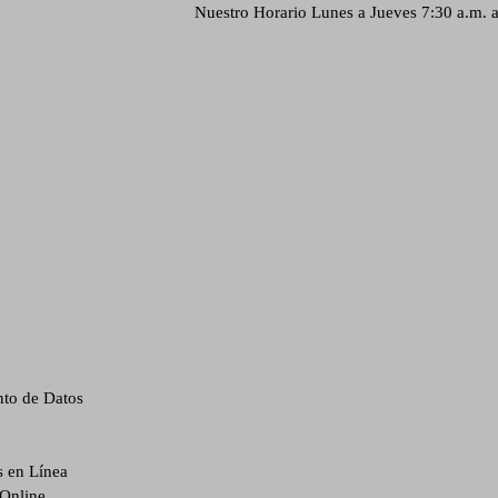
Nuestro Horario
Lunes a Jueves 7:30 a.m. 
 Medellin
nto de Datos
s en Línea
 Online