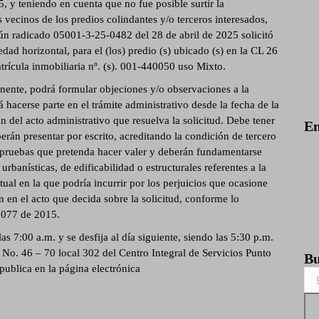
5, y teniendo en cuenta que no fue posible surtir la
vecinos de los predios colindantes y/o terceros interesados,
radicado 05001-3-25-0482 del 28 de abril de 2025 solicitó
d horizontal, para el (los) predio (s) ubicado (s) en la CL 26
trícula inmobiliaria nº. (s). 001-440050 uso Mixto.
inente, podrá formular objeciones y/o observaciones a la
á hacerse parte en el trámite administrativo desde la fecha de la
ón del acto administrativo que resuelva la solicitud. Debe tener
En
rán presentar por escrito, acreditando la condición de tercero
s pruebas que pretenda hacer valer y deberán fundamentarse
rbanísticas, de edificabilidad o estructurales referentes a la
tual en la que podría incurrir por los perjuicios que ocasione
 en el acto que decida sobre la solicitud, conforme lo
 1077 de 2015.
as 7:00 a.m. y se desfija al día siguiente, siendo las 5:30 p.m.
27 No. 46 – 70 local 302 del Centro Integral de Servicios Punto
Bu
publica en la página electrónica
Bus