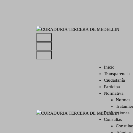
S
a
l
t
a
r
Ingeniero Wilmar Adolfo Serna M. Curador Tercero
a
l
c
o
Inicio
n
Transparencia
t
Ciudadanía
e
Participa
n
Normativa
i
Normas
d
Tratamie
o
Publicaciones
Consultas
Ingeniero Wilmar Adolfo
Consulta
Serna M. Curador Tercero
Trámites
Medellin