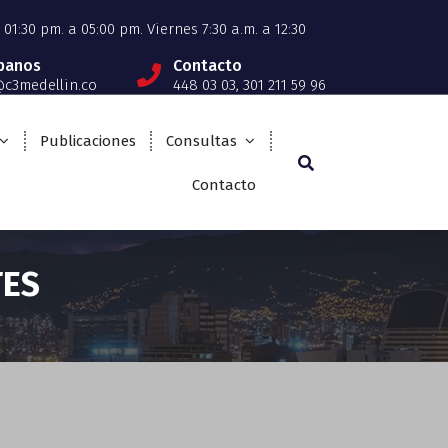
01:30 pm. a 05:00 pm. Viernes 7:30 a.m. a 12:30
íbanos
Contacto
c3medellin.co
448 03 03, 301 211 59 96
Publicaciones
Consultas
Contacto
TES