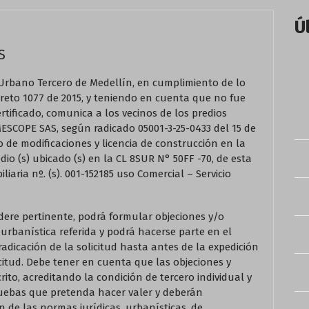
Ú
S
bano Tercero de Medellín, en cumplimiento de lo
Decreto 1077 de 2015, y teniendo en cuenta que no fue
rtificado, comunica a los vecinos de los predios
MESCOPE SAS, según radicado 05001-3-25-0433 del 15 de
o de modificaciones y licencia de construcción en la
dio (s) ubicado (s) en la CL 8SUR N° 50FF -70, de esta
liaria nº. (s). 001-152185 uso Comercial – Servicio
dere pertinente, podrá formular objeciones y/o
 urbanística referida y podrá hacerse parte en el
radicación de la solicitud hasta antes de la expedición
icitud. Debe tener en cuenta que las objeciones y
ito, acreditando la condición de tercero individual y
ruebas que pretenda hacer valer y deberán
de las normas jurídicas, urbanísticas, de